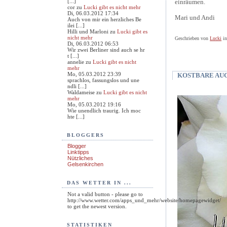
[...]
einräumen.
cor
zu
Lucki gibt es nicht mehr
Di, 06.03.2012 17:34
Mari und Andi
Auch von mir ein herzliches Be
ilei [...]
Hilli und Marloni
zu
Lucki gibt es
nicht mehr
Geschrieben von
Lucki
i
Di, 06.03.2012 06:53
Wir zwei Berliner sind auch se hr
t [...]
annelie
zu
Lucki gibt es nicht
mehr
Mo, 05.03.2012 23:39
KOSTBARE AU
sprachlos, fassungslos und une
ndli [...]
Waldameise
zu
Lucki gibt es nicht
mehr
Mo, 05.03.2012 19:16
Wie unendlich traurig. Ich moc
hte [...]
BLOGGERS
Blogger
Linktipps
Nützliches
Gelsenkirchen
DAS WETTER IN ...
Not a valid button - please go to
http://www.wetter.com/apps_und_mehr/website/homepagewidget/
to get the newest version.
STATISTIKEN