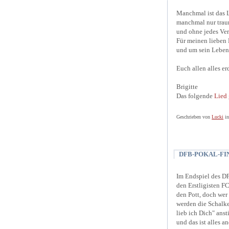
Manchmal ist das 
manchmal nur trau
und ohne jedes Ver
Für meinen lieben 
und um sein Leben
Euch allen alles e
Brigitte
Das folgende
Lied
Geschrieben von
Lucki
i
DFB-POKAL-FI
Im Endspiel des DF
den Erstligisten FC
den Pott, doch wer 
werden die Schalke
lieb ich Dich" ans
und das ist alles 