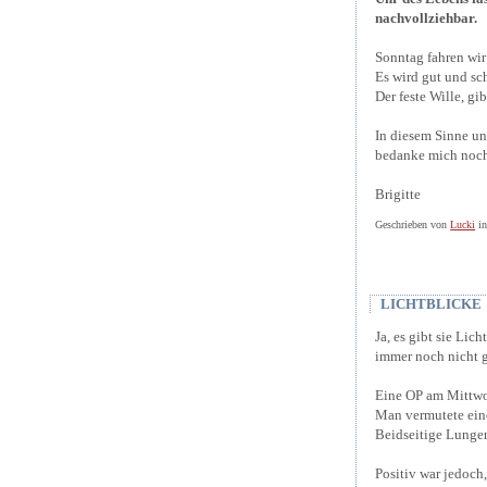
nachvollziehbar.
Sonntag fahren wir
Es wird gut und sch
Der feste Wille, gib
In diesem Sinne u
bedanke mich noch 
Brigitte
Geschrieben von
Lucki
i
LICHTBLICKE
Ja, es gibt sie Lic
immer noch nicht ga
Eine OP am Mittwoc
Man vermutete eine 
Beidseitige Lunge
Positiv war jedoch,