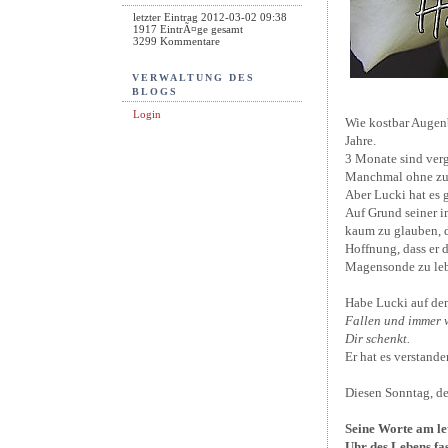
letzter Eintrag
2012-03-02 09:38
1917
EintrÃ¤ge gesamt
3299
Kommentare
VERWALTUNG DES
BLOGS
Login
Wie kostbar Augenb
Jahre.
3 Monate sind ver
Manchmal ohne zu 
Aber Lucki hat es g
Auf Grund seiner 
kaum zu glauben, d
Hoffnung, dass er 
Magensonde zu le
Habe Lucki auf de
Fallen und immer w
Dir schenkt.
Er hat es verstand
Diesen Sonntag, den
Seine Worte am le
Uhr des Lebens fast