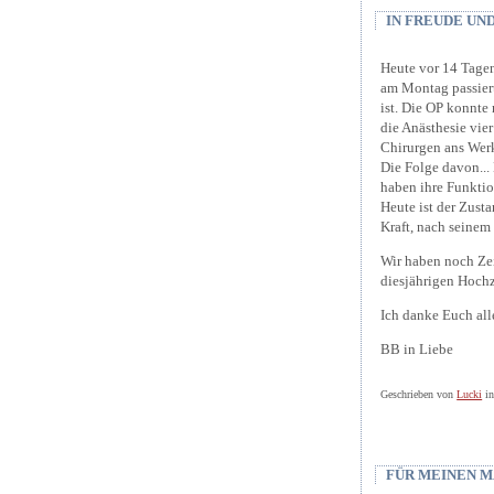
IN FREUDE UND
Heute vor 14 Tagen
am Montag passiert
ist. Die OP konnte
die Anästhesie vie
Chirurgen ans Wer
Die Folge davon..
haben ihre Funktion
Heute ist der Zust
Kraft, nach seinem 
Wir haben noch Zeit
diesjährigen Hochz
Ich danke Euch al
BB in Liebe
Geschrieben von
Lucki
i
FÜR MEINEN M