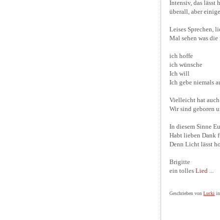
Intensiv, das lässt
überall, aber einig
Leises Sprechen, l
Mal sehen was die 
ich hoffe
ich wünsche
Ich will
Ich gebe niemals 
Vielleicht hat auch
Wir sind geboren u
In diesem Sinne E
Habt lieben Dank f
Denn Licht lässt ho
Brigitte
ein tolles
Lied
...
Geschrieben von
Lucki
i