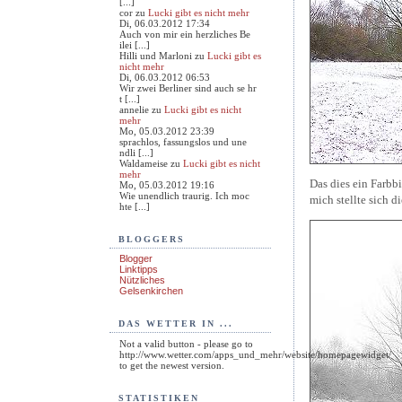
[...]
cor
zu
Lucki gibt es nicht mehr
Di, 06.03.2012 17:34
Auch von mir ein herzliches Be
ilei [...]
Hilli und Marloni
zu
Lucki gibt es
nicht mehr
Di, 06.03.2012 06:53
Wir zwei Berliner sind auch se hr
t [...]
annelie
zu
Lucki gibt es nicht
mehr
Mo, 05.03.2012 23:39
sprachlos, fassungslos und une
ndli [...]
Waldameise
zu
Lucki gibt es nicht
mehr
Das dies ein Farbbi
Mo, 05.03.2012 19:16
Wie unendlich traurig. Ich moc
mich stellte sich di
hte [...]
BLOGGERS
Blogger
Linktipps
Nützliches
Gelsenkirchen
DAS WETTER IN ...
Not a valid button - please go to
http://www.wetter.com/apps_und_mehr/website/homepagewidget/
to get the newest version.
STATISTIKEN