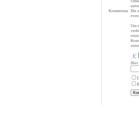
Umsc
unte
Kommentar
Die 
even
Um m
verh
eint
Komm
unte
Hier
D
B