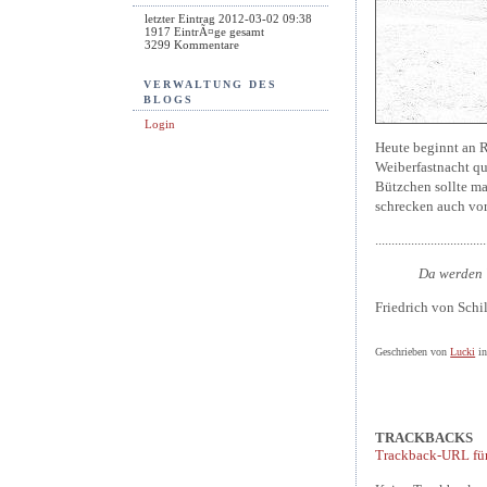
letzter Eintrag
2012-03-02 09:38
1917
EintrÃ¤ge gesamt
3299
Kommentare
VERWALTUNG DES
BLOGS
Login
Heute beginnt an R
Weiberfastnacht qu
Bützchen sollte ma
schrecken auch vor
..................................
Da werden W
Friedrich von Schi
Geschrieben von
Lucki
i
TRACKBACKS
Trackback-URL für