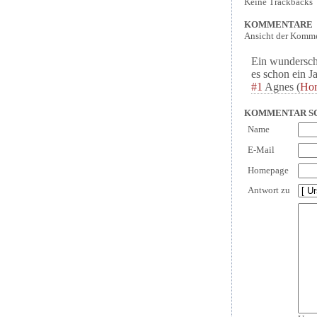
Keine Trackbacks
KOMMENTARE
Ansicht der Komme
Ein wunderschö
es schon ein 
#1
Agnes
(
Ho
KOMMENTAR S
Name
E-Mail
Homepage
Antwort zu